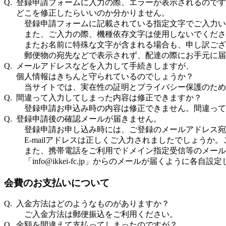
Q. 登録申請フォームに入力の際、エラーが表示されるので
どこを修正したらいいのか分かりません。
登録申請フォームに記載されている指定文字でご入力い
また、ご入力の際、機種依存文字は使用しないでくださ
またお名前に特殊な文字が含まれる場合も、申し訳ござ
郵便物の宛先などで表示されず、配達の際にお手元に届
Q. メールアドレスなどを入力して手続きしますが、
個人情報はきちんと守られているのでしょうか？
当サイトでは、実在性の証明とプライバシー保護のため、
Q. 間違って入力してしまった内容は修正できますか？
登録申請お申込み時の内容は修正できません。間違って
Q. 登録申請後の確認メールが届きません。
登録申請お申し込み時には、ご登録のメールアドレス宛
E-mailアドレスは正しくご入力されましたでしょう
また、携帯電話をご利用でドメイン指定受信等のメール
「info@ikkei-fc.jp」からのメールが届くように
会費のお支払いについて
Q. 入金方法はどのようなものがありますか？
ご入金方法は郵便振込をご利用ください。
Q. 金額を間違えて支払ってしまったのですが？