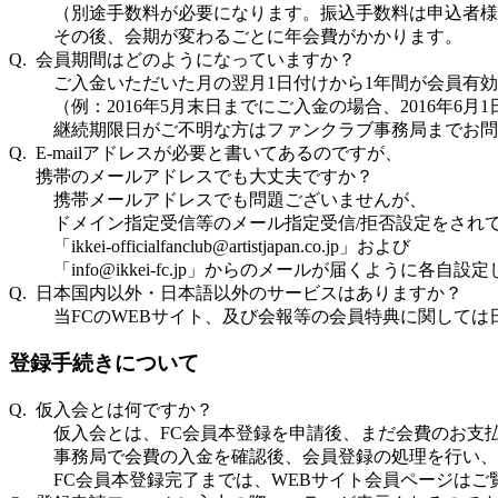
（別途手数料が必要になります。振込手数料は申込者様
その後、会期が変わるごとに年会費がかかります。
Q. 会員期間はどのようになっていますか？
ご入金いただいた月の翌月1日付けから1年間が会員有
（例：2016年5月末日までにご入金の場合、2016年6月1
継続期限日がご不明な方はファンクラブ事務局までお問
Q. E-mailアドレスが必要と書いてあるのですが、
携帯のメールアドレスでも大丈夫ですか？
携帯メールアドレスでも問題ございませんが、
ドメイン指定受信等のメール指定受信/拒否設定をされ
「ikkei-officialfanclub@artistjapan.co.jp」および
「info@ikkei-fc.jp」からのメールが届くように各
Q. 日本国内以外・日本語以外のサービスはありますか？
当FCのWEBサイト、及び会報等の会員特典に関して
登録手続きについて
Q. 仮入会とは何ですか？
仮入会とは、FC会員本登録を申請後、まだ会費のお支
事務局で会費の入金を確認後、会員登録の処理を行い、
FC会員本登録完了までは、WEBサイト会員ページはご