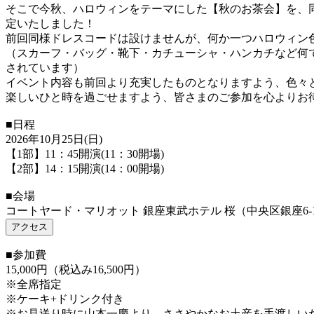
そこで今秋、ハロウィンをテーマにした【秋のお茶会】を、
定いたしました！
前回同様ドレスコードは設けませんが、何か一つハロウィン
（スカーフ・バッグ・靴下・カチューシャ・ハンカチなど何
されています）
イベント内容も前回より充実したものとなりますよう、色々
楽しいひと時を過ごせますよう、皆さまのご参加を心よりお
■日程
2026年10月25日(日)
【1部】11：45開演(11：30開場)
【2部】14：15開演(14：00開場)
■会場
コートヤード・マリオット 銀座東武ホテル 桜（中央区銀座6-14
アクセス
■参加費
15,000円（税込み16,500円）
※全席指定
※ケーキ+ドリンク付き
※お見送り時に山本一慶より、ささやかなお土産を手渡しい